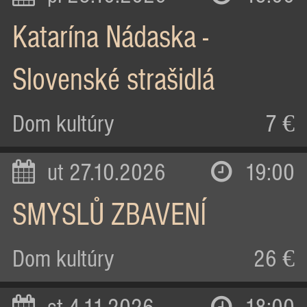
Katarína Nádaska -
Slovenské strašidlá
Dom kultúry
7 €
ut 27.10.2026
19:00
SMYSLŮ ZBAVENÍ
Dom kultúry
26 €