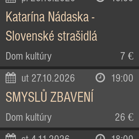
Katarína Nádaska -
Slovenské strašidlá
Dom kultúry
7 €
ut 27.10.2026
19:00
SMYSLŮ ZBAVENÍ
Dom kultúry
26 €