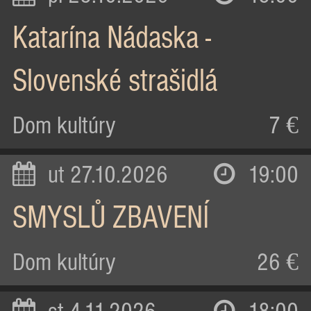
Katarína Nádaska -
Slovenské strašidlá
Dom kultúry
7 €
ut 27.10.2026
19:00
SMYSLŮ ZBAVENÍ
Dom kultúry
26 €