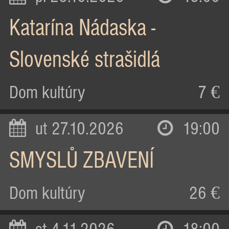
Katarína Nádaska -
Slovenské strašidlá
Dom kultúry
7 €
ut 27.10.2026
19:00
SMYSLŮ ZBAVENÍ
Dom kultúry
26 €