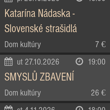
Katarína Nádaska -
Slovenské strašidlá
Dom kultúry
7 €
ut 27.10.2026
19:00
SMYSLŮ ZBAVENÍ
Dom kultúry
26 €