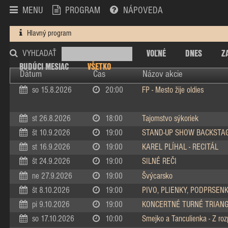
MENU
PROGRAM
NÁPOVEDA
Hlavný program
VOĽNÉ
DNES
Z
VYHĽADAŤ
BUDÚCI MESIAC
VŠETKO
Dátum
Čas
Názov akcie
so 15.8.2026
20:00
FP - Mesto žije oldies
st 26.8.2026
18:00
Tajomstvo sýkoriek
št 10.9.2026
19:00
STAND-UP SHOW BACKSTA
st 16.9.2026
19:00
KAREL PLÍHAL - RECITÁL
št 24.9.2026
19:00
SILNÉ REČI
ne 27.9.2026
19:00
Švýcarsko
št 8.10.2026
19:00
PIVO, PLIENKY, PODPRSEN
pi 9.10.2026
19:00
KONCERTNÉ TURNÉ TRIAN
so 17.10.2026
10:00
Smejko a Tanculienka - Z ro