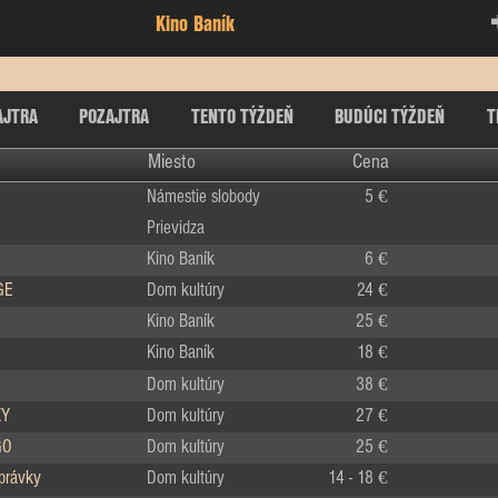
Kino Baník
AJTRA
POZAJTRA
TENTO TÝŽDEŇ
BUDÚCI TÝŽDEŇ
T
Miesto
Cena
Námestie slobody
5 €
Prievidza
Kino Baník
6 €
GE
Dom kultúry
24 €
Kino Baník
25 €
Kino Baník
18 €
Dom kultúry
38 €
KY
Dom kultúry
27 €
GO
Dom kultúry
25 €
zprávky
Dom kultúry
14 - 18 €