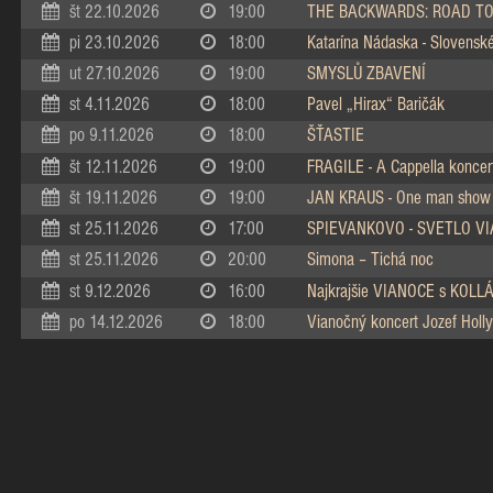
št 22.10.2026
19:00
THE BACKWARDS: ROAD TO
pi 23.10.2026
18:00
Katarína Nádaska - Slovenské 
ut 27.10.2026
19:00
SMYSLŮ ZBAVENÍ
st 4.11.2026
18:00
Pavel „Hirax“ Baričák
po 9.11.2026
18:00
ŠŤASTIE
št 12.11.2026
19:00
FRAGILE - A Cappella koncer
št 19.11.2026
19:00
JAN KRAUS - One man show
st 25.11.2026
17:00
SPIEVANKOVO - SVETLO V
st 25.11.2026
20:00
Simona – Tichá noc
st 9.12.2026
16:00
Najkrajšie VIANOCE s KOL
po 14.12.2026
18:00
Vianočný koncert Jozef Holly