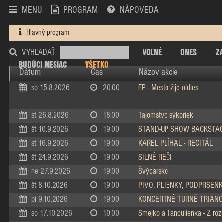
MENU
PROGRAM
NÁPOVEDA
Hlavný program
VOĽNÉ
DNES
Z
VYHĽADAŤ
BUDÚCI MESIAC
VŠETKO
Dátum
Čas
Názov akcie
so 15.8.2026
20:00
FP - Mesto žije oldies
st 26.8.2026
18:00
Tajomstvo sýkoriek
št 10.9.2026
19:00
STAND-UP SHOW BACKSTA
st 16.9.2026
19:00
KAREL PLÍHAL - RECITÁL
št 24.9.2026
19:00
SILNÉ REČI
ne 27.9.2026
19:00
Švýcarsko
št 8.10.2026
19:00
PIVO, PLIENKY, PODPRSEN
pi 9.10.2026
19:00
KONCERTNÉ TURNÉ TRIAN
so 17.10.2026
10:00
Smejko a Tanculienka - Z ro