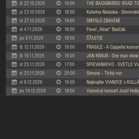
št 22.10.2026
19:00
THE BACKWARDS: ROAD TO
pi 23.10.2026
18:00
Katarína Nádaska - Slovenské 
ut 27.10.2026
19:00
SMYSLŮ ZBAVENÍ
st 4.11.2026
18:00
Pavel „Hirax“ Baričák
po 9.11.2026
18:00
ŠŤASTIE
št 12.11.2026
19:00
FRAGILE - A Cappella koncer
št 19.11.2026
19:00
JAN KRAUS - One man show
st 25.11.2026
17:00
SPIEVANKOVO - SVETLO V
st 25.11.2026
20:00
Simona – Tichá noc
st 9.12.2026
16:00
Najkrajšie VIANOCE s KOL
po 14.12.2026
18:00
Vianočný koncert Jozef Holly