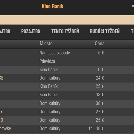
Kino Baník
AJTRA
POZAJTRA
TENTO TÝŽDEŇ
BUDÚCI TÝŽDEŇ
T
Miesto
Cena
Námestie slobody
5 €
Prievidza
Kino Baník
6 €
GE
Dom kultúry
24 €
Kino Baník
25 €
Kino Baník
18 €
Dom kultúry
38 €
KY
Dom kultúry
27 €
GO
Dom kultúry
25 €
zprávky
Dom kultúry
14 - 18 €