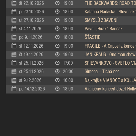
št 22.10.2026
19:00
THE BACKWARDS: ROAD TO
pi 23.10.2026
18:00
Katarína Nádaska - Slovenské 
ut 27.10.2026
19:00
SMYSLŮ ZBAVENÍ
st 4.11.2026
18:00
Pavel „Hirax“ Baričák
po 9.11.2026
18:00
ŠŤASTIE
št 12.11.2026
19:00
FRAGILE - A Cappella koncer
št 19.11.2026
19:00
JAN KRAUS - One man show
st 25.11.2026
17:00
SPIEVANKOVO - SVETLO V
st 25.11.2026
20:00
Simona – Tichá noc
st 9.12.2026
16:00
Najkrajšie VIANOCE s KOL
po 14.12.2026
18:00
Vianočný koncert Jozef Holly