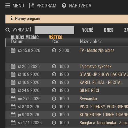
MENU
PROGRAM
NÁPOVEDA
Hlavný program
VOĽNÉ
DNES
Z
VYHĽADAŤ
BUDÚCI MESIAC
VŠETKO
Dátum
Čas
Názov akcie
so 15.8.2026
20:00
FP - Mesto žije oldies
st 26.8.2026
18:00
Tajomstvo sýkoriek
št 10.9.2026
19:00
STAND-UP SHOW BACKSTA
st 16.9.2026
19:00
KAREL PLÍHAL - RECITÁL
št 24.9.2026
19:00
SILNÉ REČI
ne 27.9.2026
19:00
Švýcarsko
št 8.10.2026
19:00
PIVO, PLIENKY, PODPRSEN
pi 9.10.2026
19:00
KONCERTNÉ TURNÉ TRIAN
so 17.10.2026
10:00
Smejko a Tanculienka - Z ro