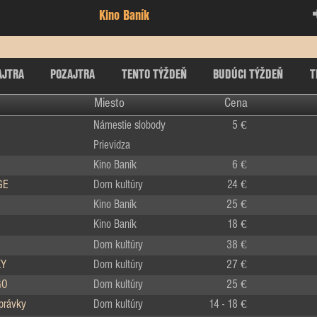
Kino Baník
AJTRA
POZAJTRA
TENTO TÝŽDEŇ
BUDÚCI TÝŽDEŇ
T
Miesto
Cena
Námestie slobody
5 €
Prievidza
Kino Baník
6 €
GE
Dom kultúry
24 €
Kino Baník
25 €
Kino Baník
18 €
Dom kultúry
38 €
KY
Dom kultúry
27 €
GO
Dom kultúry
25 €
zprávky
Dom kultúry
14 - 18 €