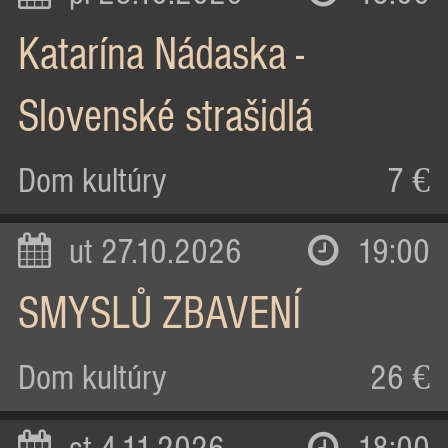
Katarína Nádaska -
Slovenské strašidlá
Dom kultúry
7 €
ut 27.10.2026
19:00
SMYSLŮ ZBAVENÍ
Dom kultúry
26 €