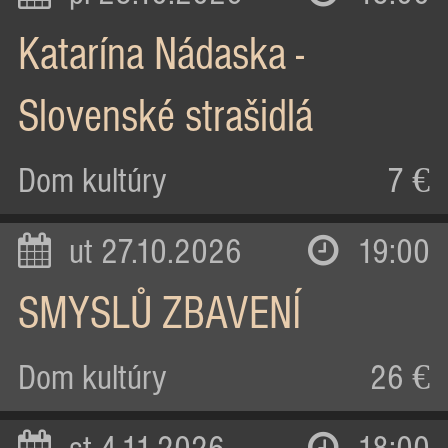
Katarína Nádaska -
Slovenské strašidlá
Dom kultúry
7 €
ut 27.10.2026
19:00
SMYSLŮ ZBAVENÍ
Dom kultúry
26 €