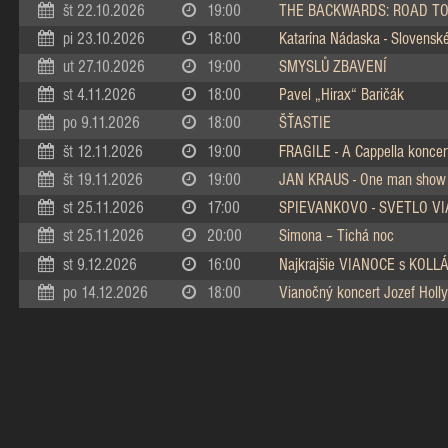
št 22.10.2026
19:00
THE BACKWARDS: ROAD TO
pi 23.10.2026
18:00
Katarína Nádaska - Slovenské 
ut 27.10.2026
19:00
SMYSLŮ ZBAVENÍ
st 4.11.2026
18:00
Pavel „Hirax“ Baričák
po 9.11.2026
18:00
ŠŤASTIE
št 12.11.2026
19:00
FRAGILE - A Cappella koncer
št 19.11.2026
19:00
JAN KRAUS - One man show
st 25.11.2026
17:00
SPIEVANKOVO - SVETLO V
st 25.11.2026
20:00
Simona – Tichá noc
st 9.12.2026
16:00
Najkrajšie VIANOCE s KOL
po 14.12.2026
18:00
Vianočný koncert Jozef Holly