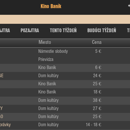
Kino Baník
AJTRA
POZAJTRA
TENTO TÝŽDEŇ
BUDÚCI TÝŽDEŇ
T
Miesto
Cena
Námestie slobody
5 €
Prievidza
Kino Baník
6 €
GE
Dom kultúry
24 €
Kino Baník
25 €
Kino Baník
18 €
Dom kultúry
38 €
KY
Dom kultúry
27 €
GO
Dom kultúry
25 €
zprávky
Dom kultúry
14 - 18 €