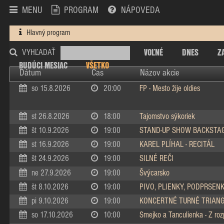
MENU
PROGRAM
NÁPOVEDA
Hlavný program
VOĽNÉ
DNES
Z
VYHĽADAŤ
BUDÚCI MESIAC
VŠETKO
Dátum
Čas
Názov akcie
so 15.8.2026
20:00
FP - Mesto žije oldies
st 26.8.2026
18:00
Tajomstvo sýkoriek
št 10.9.2026
19:00
STAND-UP SHOW BACKSTA
st 16.9.2026
19:00
KAREL PLÍHAL - RECITÁL
št 24.9.2026
19:00
SILNÉ REČI
ne 27.9.2026
19:00
Švýcarsko
št 8.10.2026
19:00
PIVO, PLIENKY, PODPRSEN
pi 9.10.2026
19:00
KONCERTNÉ TURNÉ TRIAN
so 17.10.2026
10:00
Smejko a Tanculienka - Z ro