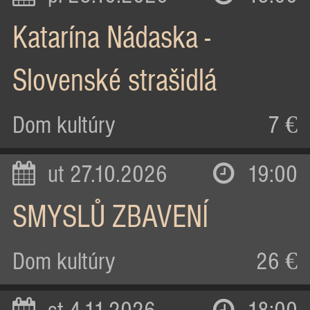
Katarína Nádaska -
Slovenské strašidlá
Dom kultúry
7 €
ut 27.10.2026
19:00
SMYSLŮ ZBAVENÍ
Dom kultúry
26 €