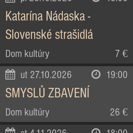
Katarína Nádaska -
Slovenské strašidlá
Dom kultúry
7 €
ut 27.10.2026
19:00
SMYSLŮ ZBAVENÍ
Dom kultúry
26 €