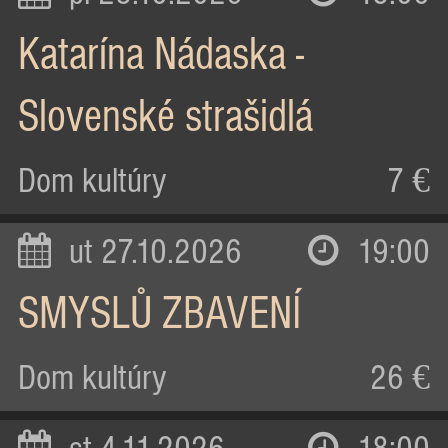
Katarína Nádaska -
Slovenské strašidlá
Dom kultúry
7 €
ut 27.10.2026
19:00
SMYSLŮ ZBAVENÍ
Dom kultúry
26 €