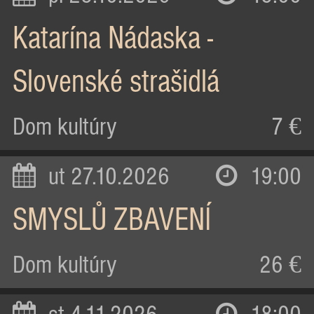
Katarína Nádaska -
Slovenské strašidlá
Dom kultúry
7 €
ut 27.10.2026
19:00
SMYSLŮ ZBAVENÍ
Dom kultúry
26 €