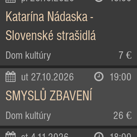
Katarína Nádaska -
Slovenské strašidlá
Dom kultúry
7 €
ut 27.10.2026
19:00
SMYSLŮ ZBAVENÍ
Dom kultúry
26 €