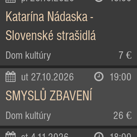
Katarína Nádaska -
Slovenské strašidlá
Dom kultúry
7 €
ut 27.10.2026
19:00
SMYSLŮ ZBAVENÍ
Dom kultúry
26 €