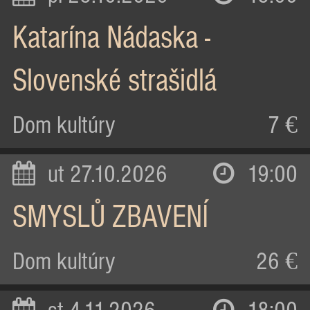
Katarína Nádaska -
Slovenské strašidlá
Dom kultúry
7 €
ut 27.10.2026
19:00
SMYSLŮ ZBAVENÍ
Dom kultúry
26 €