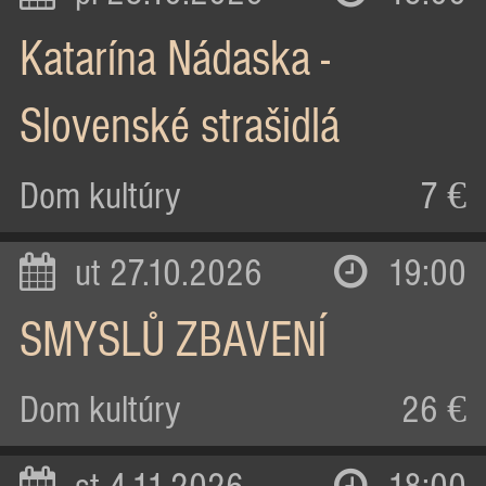
Katarína Nádaska -
Slovenské strašidlá
Dom kultúry
7 €
ut 27.10.2026
19:00
SMYSLŮ ZBAVENÍ
Dom kultúry
26 €