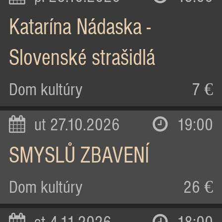
Katarína Nádaska -
Slovenské strašidlá
Dom kultúry
7 €
ut 27.10.2026
19:00
SMYSLŮ ZBAVENÍ
Dom kultúry
26 €