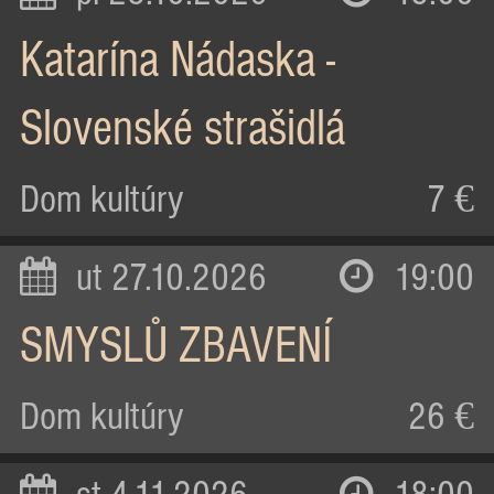
Katarína Nádaska -
Slovenské strašidlá
Dom kultúry
7 €
ut 27.10.2026
19:00
SMYSLŮ ZBAVENÍ
Dom kultúry
26 €