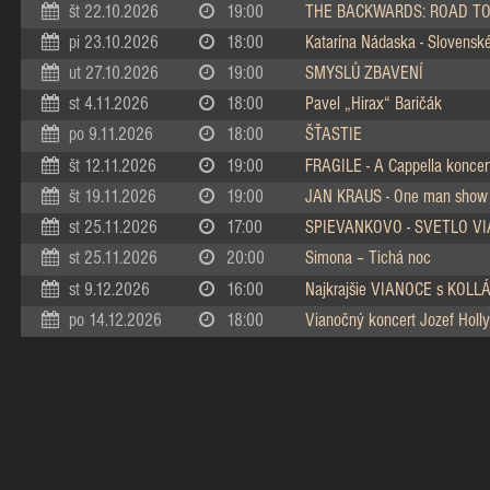
št 22.10.2026
19:00
THE BACKWARDS: ROAD TO
pi 23.10.2026
18:00
Katarína Nádaska - Slovenské 
ut 27.10.2026
19:00
SMYSLŮ ZBAVENÍ
st 4.11.2026
18:00
Pavel „Hirax“ Baričák
po 9.11.2026
18:00
ŠŤASTIE
št 12.11.2026
19:00
FRAGILE - A Cappella koncer
št 19.11.2026
19:00
JAN KRAUS - One man show
st 25.11.2026
17:00
SPIEVANKOVO - SVETLO V
st 25.11.2026
20:00
Simona – Tichá noc
st 9.12.2026
16:00
Najkrajšie VIANOCE s KOL
po 14.12.2026
18:00
Vianočný koncert Jozef Holly