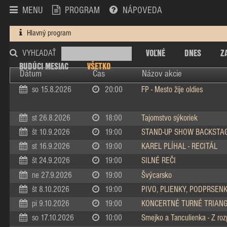
MENU
PROGRAM
NÁPOVEDA
Hlavný program
VOĽNÉ
DNES
Z
VYHĽADAŤ
BUDÚCI MESIAC
VŠETKO
Dátum
Čas
Názov akcie
so 15.8.2026
20:00
FP - Mesto žije oldies
st 26.8.2026
18:00
Tajomstvo sýkoriek
št 10.9.2026
19:00
STAND-UP SHOW BACKSTA
st 16.9.2026
19:00
KAREL PLÍHAL - RECITÁL
št 24.9.2026
19:00
SILNÉ REČI
ne 27.9.2026
19:00
Švýcarsko
št 8.10.2026
19:00
PIVO, PLIENKY, PODPRSEN
pi 9.10.2026
19:00
KONCERTNÉ TURNÉ TRIAN
so 17.10.2026
10:00
Smejko a Tanculienka - Z ro