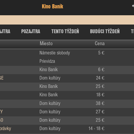
Kino Baník
AJTRA
POZAJTRA
TENTO TÝŽDEŇ
BUDÚCI TÝŽDEŇ
T
Miesto
Cena
Námestie slobody
5 €
Prievidza
Kino Baník
6 €
GE
Dom kultúry
24 €
Kino Baník
25 €
Kino Baník
18 €
Dom kultúry
38 €
KY
Dom kultúry
27 €
GO
Dom kultúry
25 €
zprávky
Dom kultúry
14 - 18 €