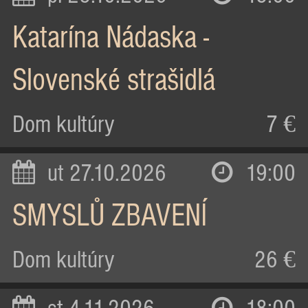
Katarína Nádaska -
Slovenské strašidlá
Dom kultúry
7 €
ut 27.10.2026
19:00
SMYSLŮ ZBAVENÍ
Dom kultúry
26 €