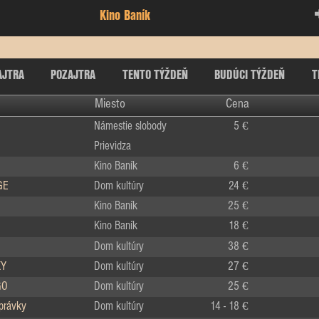
Kino Baník
AJTRA
POZAJTRA
TENTO TÝŽDEŇ
BUDÚCI TÝŽDEŇ
T
Miesto
Cena
Námestie slobody
5 €
Prievidza
Kino Baník
6 €
GE
Dom kultúry
24 €
Kino Baník
25 €
Kino Baník
18 €
Dom kultúry
38 €
KY
Dom kultúry
27 €
GO
Dom kultúry
25 €
zprávky
Dom kultúry
14 - 18 €