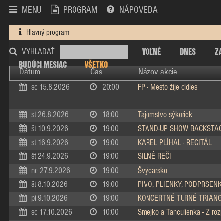
MENU
PROGRAM
NÁPOVEDA
Hlavný program
VOĽNÉ
DNES
Z
VYHĽADAŤ
BUDÚCI MESIAC
VŠETKO
Dátum
Čas
Názov akcie
so 15.8.2026
20:00
FP - Mesto žije oldies
st 26.8.2026
18:00
Tajomstvo sýkoriek
št 10.9.2026
19:00
STAND-UP SHOW BACKSTA
st 16.9.2026
19:00
KAREL PLÍHAL - RECITÁL
št 24.9.2026
19:00
SILNÉ REČI
ne 27.9.2026
19:00
Švýcarsko
št 8.10.2026
19:00
PIVO, PLIENKY, PODPRSEN
pi 9.10.2026
19:00
KONCERTNÉ TURNÉ TRIAN
so 17.10.2026
10:00
Smejko a Tanculienka - Z ro