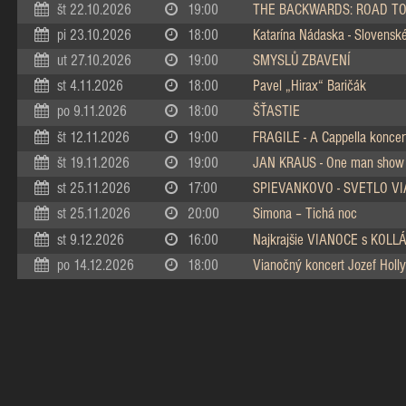
št 22.10.2026
19:00
THE BACKWARDS: ROAD TO
pi 23.10.2026
18:00
Katarína Nádaska - Slovenské 
ut 27.10.2026
19:00
SMYSLŮ ZBAVENÍ
st 4.11.2026
18:00
Pavel „Hirax“ Baričák
po 9.11.2026
18:00
ŠŤASTIE
št 12.11.2026
19:00
FRAGILE - A Cappella koncer
št 19.11.2026
19:00
JAN KRAUS - One man show
st 25.11.2026
17:00
SPIEVANKOVO - SVETLO V
st 25.11.2026
20:00
Simona – Tichá noc
st 9.12.2026
16:00
Najkrajšie VIANOCE s KOL
po 14.12.2026
18:00
Vianočný koncert Jozef Holly