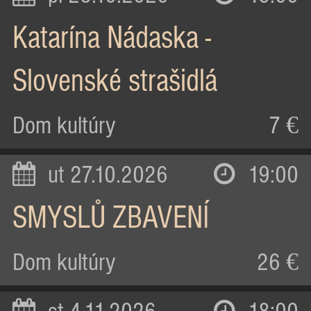
Katarína Nádaska -
Slovenské strašidlá
Dom kultúry
7 €
ut 27.10.2026
19:00
SMYSLŮ ZBAVENÍ
Dom kultúry
26 €