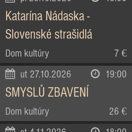
Katarína Nádaska -
Slovenské strašidlá
Dom kultúry
7 €
ut 27.10.2026
19:00
SMYSLŮ ZBAVENÍ
Dom kultúry
26 €