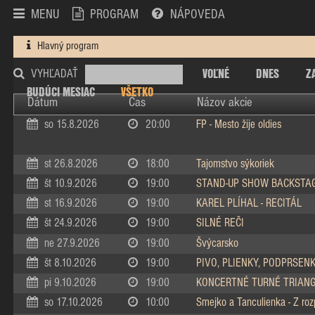
MENU
PROGRAM
NÁPOVEDA
Hlavný program
VOĽNÉ
DNES
Z
VYHĽADAŤ
BUDÚCI MESIAC
VŠETKO
Dátum
Čas
Názov akcie
so 15.8.2026
20:00
FP - Mesto žije oldies
st 26.8.2026
18:00
Tajomstvo sýkoriek
št 10.9.2026
19:00
STAND-UP SHOW BACKSTA
st 16.9.2026
19:00
KAREL PLÍHAL - RECITÁL
št 24.9.2026
19:00
SILNÉ REČI
ne 27.9.2026
19:00
Švýcarsko
št 8.10.2026
19:00
PIVO, PLIENKY, PODPRSEN
pi 9.10.2026
19:00
KONCERTNÉ TURNÉ TRIAN
so 17.10.2026
10:00
Smejko a Tanculienka - Z ro