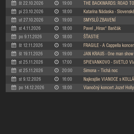
št 22.10.2026
19:00
THE BACKWARDS: ROAD TO
pi 23.10.2026
18:00
Katarína Nádaska - Slovenské 
ut 27.10.2026
19:00
SMYSLŮ ZBAVENÍ
st 4.11.2026
18:00
Pavel „Hirax“ Baričák
po 9.11.2026
18:00
ŠŤASTIE
št 12.11.2026
19:00
FRAGILE - A Cappella koncer
št 19.11.2026
19:00
JAN KRAUS - One man show
st 25.11.2026
17:00
SPIEVANKOVO - SVETLO V
st 25.11.2026
20:00
Simona – Tichá noc
st 9.12.2026
16:00
Najkrajšie VIANOCE s KOL
po 14.12.2026
18:00
Vianočný koncert Jozef Holly