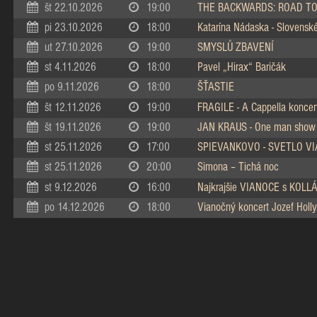
št 22.10.2026
19:00
THE BACKWARDS: ROAD TO
pi 23.10.2026
18:00
Katarína Nádaska - Slovenské 
ut 27.10.2026
19:00
SMYSLŮ ZBAVENÍ
st 4.11.2026
18:00
Pavel „Hirax“ Baričák
po 9.11.2026
18:00
ŠŤASTIE
št 12.11.2026
19:00
FRAGILE - A Cappella koncer
št 19.11.2026
19:00
JAN KRAUS - One man show
st 25.11.2026
17:00
SPIEVANKOVO - SVETLO V
st 25.11.2026
20:00
Simona – Tichá noc
st 9.12.2026
16:00
Najkrajšie VIANOCE s KOL
po 14.12.2026
18:00
Vianočný koncert Jozef Holly