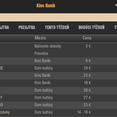
Kino Baník
AJTRA
POZAJTRA
TENTO TÝŽDEŇ
BUDÚCI TÝŽDEŇ
T
Miesto
Cena
Námestie slobody
5 €
Prievidza
Kino Baník
6 €
GE
Dom kultúry
24 €
Kino Baník
25 €
Kino Baník
18 €
Dom kultúry
38 €
KY
Dom kultúry
27 €
GO
Dom kultúry
25 €
zprávky
Dom kultúry
14 - 18 €