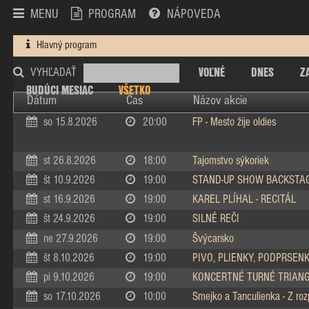
MENU
PROGRAM
NÁPOVEDA
Hlavný program
VOĽNÉ
DNES
Z
VYHĽADAŤ
BUDÚCI MESIAC
VŠETKO
Dátum
Čas
Názov akcie
so 15.8.2026
20:00
FP - Mesto žije oldies
st 26.8.2026
18:00
Tajomstvo sýkoriek
št 10.9.2026
19:00
STAND-UP SHOW BACKSTA
st 16.9.2026
19:00
KAREL PLÍHAL - RECITÁL
št 24.9.2026
19:00
SILNÉ REČI
ne 27.9.2026
19:00
Švýcarsko
št 8.10.2026
19:00
PIVO, PLIENKY, PODPRSEN
pi 9.10.2026
19:00
KONCERTNÉ TURNÉ TRIAN
so 17.10.2026
10:00
Smejko a Tanculienka - Z ro