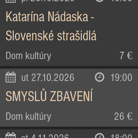
Katarína Nádaska -
Slovenské strašidlá
Dom kultúry
7 €
ut 27.10.2026
19:00
SMYSLŮ ZBAVENÍ
Dom kultúry
26 €