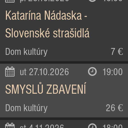
Katarína Nádaska -
Slovenské strašidlá
Dom kultúry
7 €
ut 27.10.2026
19:00
SMYSLŮ ZBAVENÍ
Dom kultúry
26 €