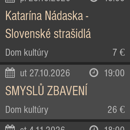
Katarína Nádaska -
Slovenské strašidlá
Dom kultúry
7 €
ut 27.10.2026
19:00
SMYSLŮ ZBAVENÍ
Dom kultúry
26 €