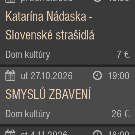
Katarína Nádaska -
Slovenské strašidlá
Dom kultúry
7 €
ut 27.10.2026
19:00
SMYSLŮ ZBAVENÍ
Dom kultúry
26 €