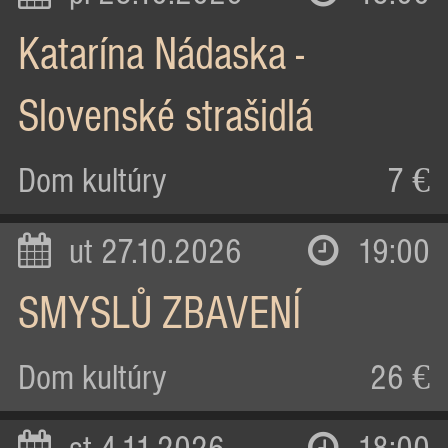
Katarína Nádaska -
Slovenské strašidlá
Dom kultúry
7 €
ut 27.10.2026
19:00
SMYSLŮ ZBAVENÍ
Dom kultúry
26 €