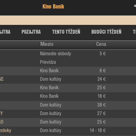
Kino Baník
AJTRA
POZAJTRA
TENTO TÝŽDEŇ
BUDÚCI TÝŽDEŇ
T
Miesto
Cena
Námestie slobody
5 €
Prievidza
Kino Baník
6 €
GE
Dom kultúry
24 €
Kino Baník
25 €
Kino Baník
18 €
Dom kultúry
38 €
KY
Dom kultúry
27 €
GO
Dom kultúry
25 €
zprávky
Dom kultúry
14 - 18 €