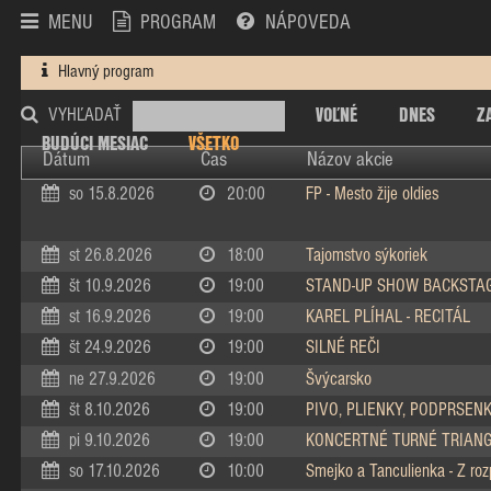
MENU
PROGRAM
NÁPOVEDA
Hlavný program
VOĽNÉ
DNES
Z
VYHĽADAŤ
BUDÚCI MESIAC
VŠETKO
Dátum
Čas
Názov akcie
so 15.8.2026
20:00
FP - Mesto žije oldies
st 26.8.2026
18:00
Tajomstvo sýkoriek
št 10.9.2026
19:00
STAND-UP SHOW BACKSTA
st 16.9.2026
19:00
KAREL PLÍHAL - RECITÁL
št 24.9.2026
19:00
SILNÉ REČI
ne 27.9.2026
19:00
Švýcarsko
št 8.10.2026
19:00
PIVO, PLIENKY, PODPRSEN
pi 9.10.2026
19:00
KONCERTNÉ TURNÉ TRIAN
so 17.10.2026
10:00
Smejko a Tanculienka - Z ro