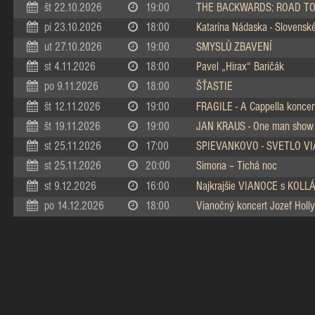
št 22.10.2026
19:00
THE BACKWARDS: ROAD TO
pi 23.10.2026
18:00
Katarína Nádaska - Slovenské 
ut 27.10.2026
19:00
SMYSLŮ ZBAVENÍ
st 4.11.2026
18:00
Pavel „Hirax“ Baričák
po 9.11.2026
18:00
ŠŤASTIE
št 12.11.2026
19:00
FRAGILE - A Cappella koncer
št 19.11.2026
19:00
JAN KRAUS - One man show
st 25.11.2026
17:00
SPIEVANKOVO - SVETLO V
st 25.11.2026
20:00
Simona – Tichá noc
st 9.12.2026
16:00
Najkrajšie VIANOCE s KOL
po 14.12.2026
18:00
Vianočný koncert Jozef Holly