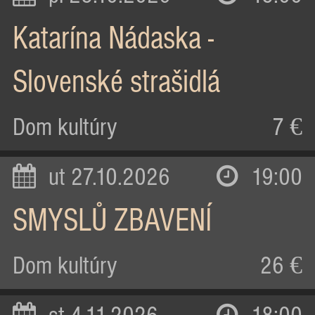
Katarína Nádaska -
Slovenské strašidlá
Dom kultúry
7 €
ut 27.10.2026
19:00
SMYSLŮ ZBAVENÍ
Dom kultúry
26 €