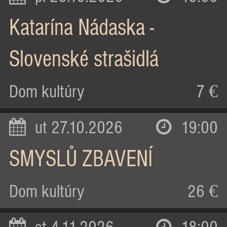
Katarína Nádaska -
Slovenské strašidlá
Dom kultúry
7 €
ut 27.10.2026
19:00
SMYSLŮ ZBAVENÍ
Dom kultúry
26 €