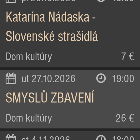
Katarína Nádaska -
Slovenské strašidlá
Dom kultúry
7 €
ut 27.10.2026
19:00
SMYSLŮ ZBAVENÍ
Dom kultúry
26 €