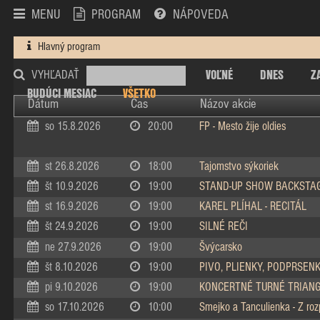
MENU
PROGRAM
NÁPOVEDA
Hlavný program
VOĽNÉ
DNES
Z
VYHĽADAŤ
BUDÚCI MESIAC
VŠETKO
Dátum
Čas
Názov akcie
so 15.8.2026
20:00
FP - Mesto žije oldies
st 26.8.2026
18:00
Tajomstvo sýkoriek
št 10.9.2026
19:00
STAND-UP SHOW BACKSTA
st 16.9.2026
19:00
KAREL PLÍHAL - RECITÁL
št 24.9.2026
19:00
SILNÉ REČI
ne 27.9.2026
19:00
Švýcarsko
št 8.10.2026
19:00
PIVO, PLIENKY, PODPRSEN
pi 9.10.2026
19:00
KONCERTNÉ TURNÉ TRIAN
so 17.10.2026
10:00
Smejko a Tanculienka - Z ro