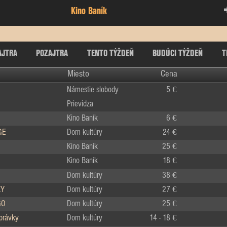
Kino Baník
AJTRA
POZAJTRA
TENTO TÝŽDEŇ
BUDÚCI TÝŽDEŇ
T
Miesto
Cena
Námestie slobody
5 €
Prievidza
Kino Baník
6 €
GE
Dom kultúry
24 €
Kino Baník
25 €
Kino Baník
18 €
Dom kultúry
38 €
KY
Dom kultúry
27 €
GO
Dom kultúry
25 €
zprávky
Dom kultúry
14 - 18 €