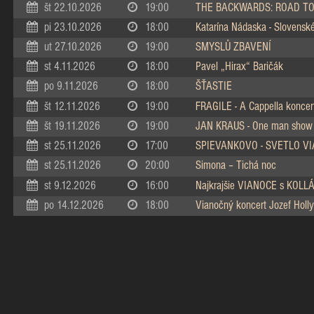
št 22.10.2026
19:00
THE BACKWARDS: ROAD TO
pi 23.10.2026
18:00
Katarína Nádaska - Slovenské 
ut 27.10.2026
19:00
SMYSLŮ ZBAVENÍ
st 4.11.2026
18:00
Pavel „Hirax“ Baričák
po 9.11.2026
18:00
ŠŤASTIE
št 12.11.2026
19:00
FRAGILE - A Cappella koncer
št 19.11.2026
19:00
JAN KRAUS - One man show
st 25.11.2026
17:00
SPIEVANKOVO - SVETLO V
st 25.11.2026
20:00
Simona – Tichá noc
st 9.12.2026
16:00
Najkrajšie VIANOCE s KOL
po 14.12.2026
18:00
Vianočný koncert Jozef Holly