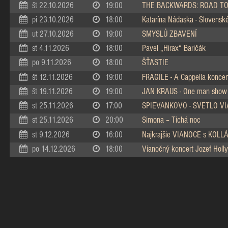
št 22.10.2026
19:00
THE BACKWARDS: ROAD TO
pi 23.10.2026
18:00
Katarína Nádaska - Slovenské 
ut 27.10.2026
19:00
SMYSLŮ ZBAVENÍ
st 4.11.2026
18:00
Pavel „Hirax“ Baričák
po 9.11.2026
18:00
ŠŤASTIE
št 12.11.2026
19:00
FRAGILE - A Cappella koncer
št 19.11.2026
19:00
JAN KRAUS - One man show
st 25.11.2026
17:00
SPIEVANKOVO - SVETLO V
st 25.11.2026
20:00
Simona – Tichá noc
st 9.12.2026
16:00
Najkrajšie VIANOCE s KOL
po 14.12.2026
18:00
Vianočný koncert Jozef Holly