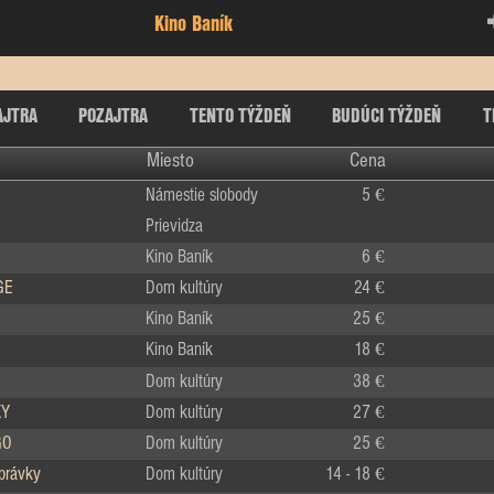
Kino Baník
AJTRA
POZAJTRA
TENTO TÝŽDEŇ
BUDÚCI TÝŽDEŇ
T
Miesto
Cena
Námestie slobody
5 €
Prievidza
Kino Baník
6 €
GE
Dom kultúry
24 €
Kino Baník
25 €
Kino Baník
18 €
Dom kultúry
38 €
KY
Dom kultúry
27 €
GO
Dom kultúry
25 €
zprávky
Dom kultúry
14 - 18 €