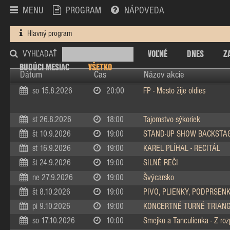
MENU
PROGRAM
NÁPOVEDA
Hlavný program
VOĽNÉ
DNES
Z
VYHĽADAŤ
BUDÚCI MESIAC
VŠETKO
Dátum
Čas
Názov akcie
so 15.8.2026
20:00
FP - Mesto žije oldies
st 26.8.2026
18:00
Tajomstvo sýkoriek
št 10.9.2026
19:00
STAND-UP SHOW BACKSTA
st 16.9.2026
19:00
KAREL PLÍHAL - RECITÁL
št 24.9.2026
19:00
SILNÉ REČI
ne 27.9.2026
19:00
Švýcarsko
št 8.10.2026
19:00
PIVO, PLIENKY, PODPRSEN
pi 9.10.2026
19:00
KONCERTNÉ TURNÉ TRIAN
so 17.10.2026
10:00
Smejko a Tanculienka - Z ro