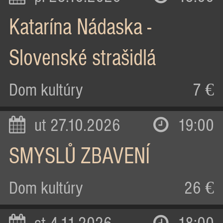
Katarína Nádaska -
Slovenské strašidlá
Dom kultúry
7 €
ut 27.10.2026
19:00
SMYSLŮ ZBAVENÍ
Dom kultúry
26 €