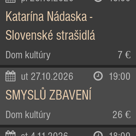
Katarína Nádaska -
Slovenské strašidlá
Dom kultúry
7 €
ut 27.10.2026
19:00
SMYSLŮ ZBAVENÍ
Dom kultúry
26 €