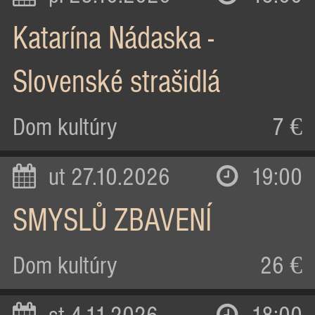
Katarína Nádaska -
Slovenské strašidlá
Dom kultúry
7 €
ut 27.10.2026
19:00
SMYSLŮ ZBAVENÍ
Dom kultúry
26 €