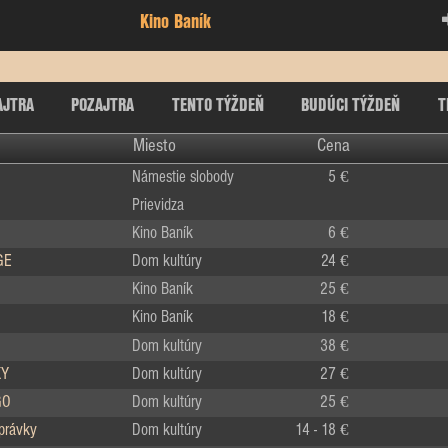
Kino Baník
AJTRA
POZAJTRA
TENTO TÝŽDEŇ
BUDÚCI TÝŽDEŇ
T
Miesto
Cena
Námestie slobody
5 €
Prievidza
Kino Baník
6 €
GE
Dom kultúry
24 €
Kino Baník
25 €
Kino Baník
18 €
Dom kultúry
38 €
KY
Dom kultúry
27 €
GO
Dom kultúry
25 €
zprávky
Dom kultúry
14 - 18 €