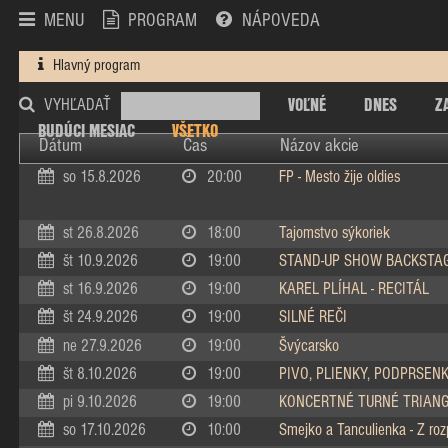
MENU
PROGRAM
NÁPOVEDA
Hlavný program
VOĽNÉ
DNES
Z
VYHĽADAŤ
BUDÚCI MESIAC
VŠETKO
Dátum
Čas
Názov akcie
so 15.8.2026
20:00
FP - Mesto žije oldies
st 26.8.2026
18:00
Tajomstvo sýkoriek
št 10.9.2026
19:00
STAND-UP SHOW BACKSTA
st 16.9.2026
19:00
KAREL PLÍHAL - RECITÁL
št 24.9.2026
19:00
SILNÉ REČI
ne 27.9.2026
19:00
Švýcarsko
št 8.10.2026
19:00
PIVO, PLIENKY, PODPRSEN
pi 9.10.2026
19:00
KONCERTNÉ TURNÉ TRIAN
so 17.10.2026
10:00
Smejko a Tanculienka - Z ro