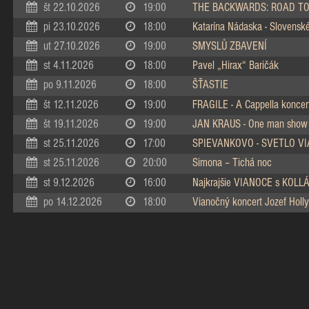
št 22.10.2026
19:00
THE BACKWARDS: ROAD TO
pi 23.10.2026
18:00
Katarína Nádaska - Slovenské 
ut 27.10.2026
19:00
SMYSLŮ ZBAVENÍ
st 4.11.2026
18:00
Pavel „Hirax“ Baričák
po 9.11.2026
18:00
ŠŤASTIE
št 12.11.2026
19:00
FRAGILE - A Cappella koncer
št 19.11.2026
19:00
JAN KRAUS - One man show
st 25.11.2026
17:00
SPIEVANKOVO - SVETLO V
st 25.11.2026
20:00
Simona – Tichá noc
st 9.12.2026
16:00
Najkrajšie VIANOCE s KOL
po 14.12.2026
18:00
Vianočný koncert Jozef Holly