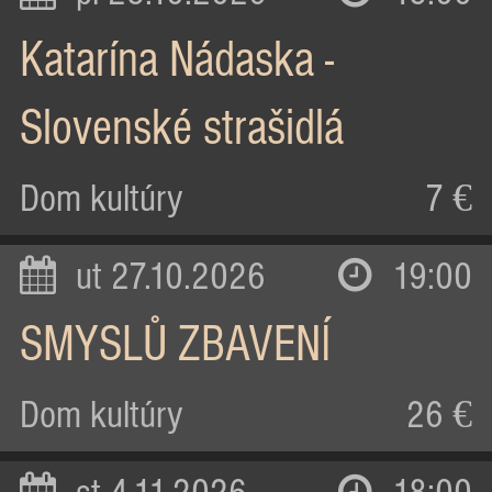
Katarína Nádaska -
Slovenské strašidlá
Dom kultúry
7 €
ut 27.10.2026
19:00
SMYSLŮ ZBAVENÍ
Dom kultúry
26 €