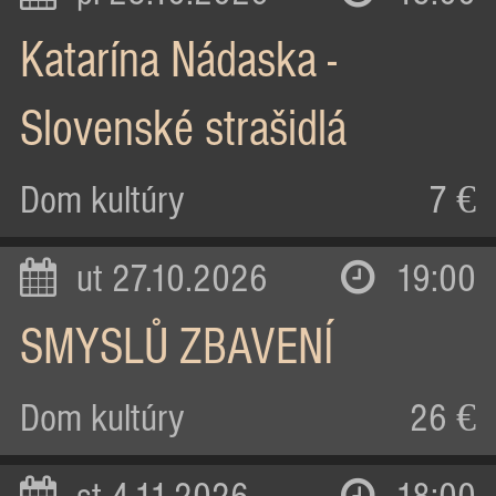
Katarína Nádaska -
Slovenské strašidlá
Dom kultúry
7 €
ut 27.10.2026
19:00
SMYSLŮ ZBAVENÍ
Dom kultúry
26 €