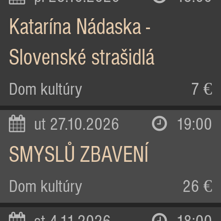
Katarína Nádaska -
Slovenské strašidlá
Dom kultúry
7 €
ut 27.10.2026
19:00
SMYSLŮ ZBAVENÍ
Dom kultúry
26 €