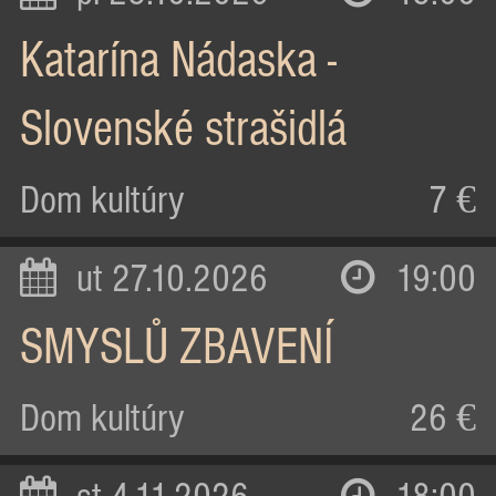
Katarína Nádaska -
Slovenské strašidlá
Dom kultúry
7 €
ut 27.10.2026
19:00
SMYSLŮ ZBAVENÍ
Dom kultúry
26 €