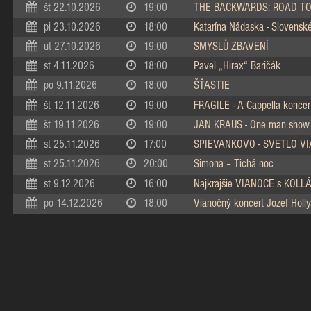
št 22.10.2026
19:00
THE BACKWARDS: ROAD TO
pi 23.10.2026
18:00
Katarína Nádaska - Slovenské 
ut 27.10.2026
19:00
SMYSLŮ ZBAVENÍ
st 4.11.2026
18:00
Pavel „Hirax“ Baričák
po 9.11.2026
18:00
ŠŤASTIE
št 12.11.2026
19:00
FRAGILE - A Cappella koncer
št 19.11.2026
19:00
JAN KRAUS - One man show
st 25.11.2026
17:00
SPIEVANKOVO - SVETLO V
st 25.11.2026
20:00
Simona – Tichá noc
st 9.12.2026
16:00
Najkrajšie VIANOCE s KOL
po 14.12.2026
18:00
Vianočný koncert Jozef Holly