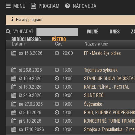
MENU
PROGRAM
NÁPOVEDA
Hlavný program
VOĽNÉ
DNES
Z
VYHĽADAŤ
BUDÚCI MESIAC
VŠETKO
Dátum
Čas
Názov akcie
so 15.8.2026
20:00
FP - Mesto žije oldies
st 26.8.2026
18:00
Tajomstvo sýkoriek
št 10.9.2026
19:00
STAND-UP SHOW BACKSTA
st 16.9.2026
19:00
KAREL PLÍHAL - RECITÁL
št 24.9.2026
19:00
SILNÉ REČI
ne 27.9.2026
19:00
Švýcarsko
št 8.10.2026
19:00
PIVO, PLIENKY, PODPRSEN
pi 9.10.2026
19:00
KONCERTNÉ TURNÉ TRIAN
so 17.10.2026
10:00
Smejko a Tanculienka - Z ro