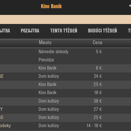
Kino Baník
AJTRA
POZAJTRA
TENTO TÝŽDEŇ
BUDÚCI TÝŽDEŇ
T
Miesto
Cena
Námestie slobody
5 €
Prievidza
Kino Baník
6 €
GE
Dom kultúry
24 €
Kino Baník
25 €
Kino Baník
18 €
Dom kultúry
38 €
KY
Dom kultúry
27 €
GO
Dom kultúry
25 €
zprávky
Dom kultúry
14 - 18 €