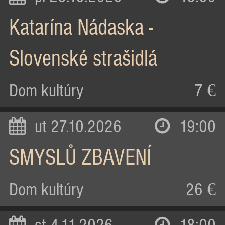
Katarína Nádaska -
Slovenské strašidlá
Dom kultúry
7 €
ut 27.10.2026
19:00
SMYSLŮ ZBAVENÍ
Dom kultúry
26 €