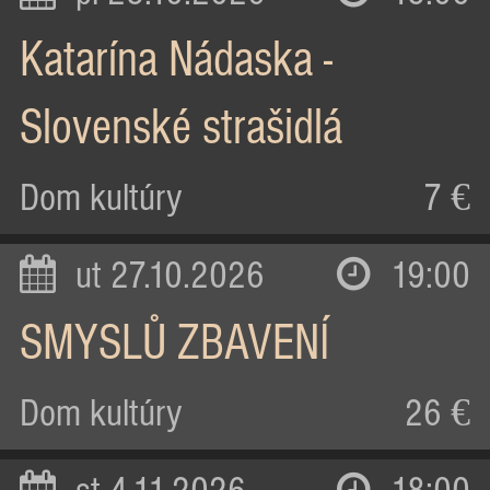
Katarína Nádaska -
Slovenské strašidlá
Dom kultúry
7 €
ut 27.10.2026
19:00
SMYSLŮ ZBAVENÍ
Dom kultúry
26 €